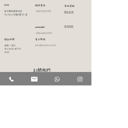
​地址
​聯絡電話
其他資訊
淺水灣海灘道28號
+852 2638 7191
隱私政策
​The Pulse 西翼3樓 301 室
使用條款
WHATSAPP
+852 6463 2931
開放時間
電子郵箱
星期一至日​
info@kindhood.hk
早上09:30 至下午
19:00
訂閱我們
快來訂閱吧！開啟一個充滿靈感和驚喜的世界，讓它們直接送到你的郵箱中!
姓氏
名字
聯絡電話
電郵地址
本人同意Kindhood的
隱私政策
立即註冊！