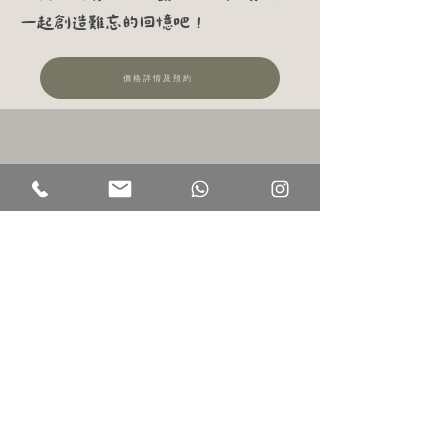
一起創造難忘的回憶吧！
價格詳情及預約
​地址
​聯絡電話
其他資訊
淺水灣海灘道28號
+852 2638 7191
隱私政策
​The Pulse 西翼3樓 301 室
使用條款
WHATSAPP
+852 6463 2931
開放時間
電子郵箱
星期一至日​
info@kindhood.hk
早上09:30 至下午
19:00