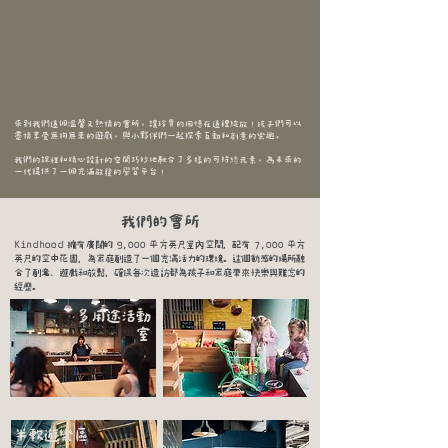
來到我們這個溫馨又熱情的會所，讓珍貴的回憶在這裡綻放！孩子們可以
盡情享受無拘無束的遊戲，與小夥伴們一起探索互動和創意的樂趣。
我們的課程和精心設計的空間巧妙地融合了多樣的可持續元素，為未來的
一代提供了一個充滿啟發的學習平台！
我們的會所
Kindhood 擁有廣闊的 9,000 平方英尺室內空間，配有 7,000 平方
英尺的空中花園，為家庭創造了一個充滿活力的環境。這個動感的場所融
合了創意、遊戲和放鬆，確保每次造訪都為孩子和家庭帶來快樂與難忘的
經歷。
多用途活動
室
主題玩樂區
半軟遊樂區