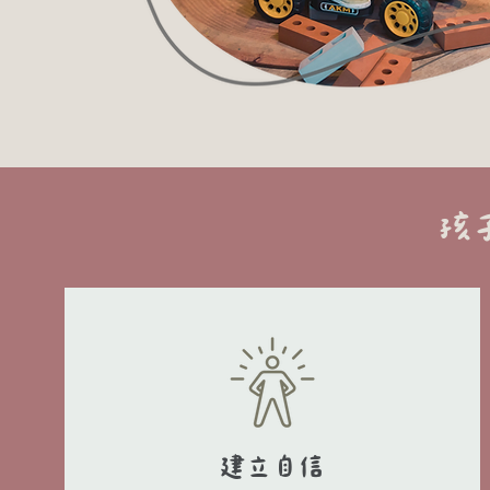
孩
​建立自信