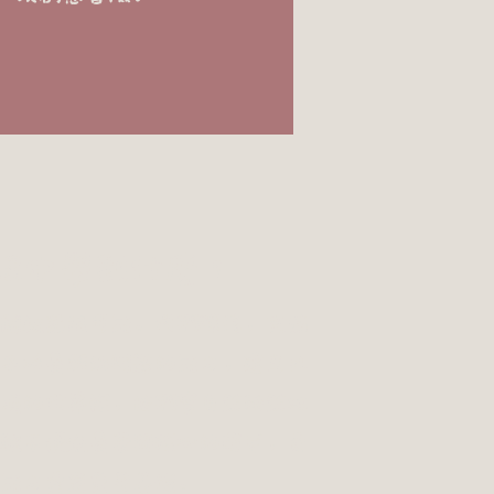
課中學到什麼？
開啟無限可能。我們深信，充滿
子培養解決問題的能力，建立扎
演的世界裡，他們會自然而然地
驗不僅滋養著同理心的萌芽，更
能力奠定重要基礎。