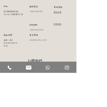
​地址
​聯絡電話
其他資訊
淺水灣海灘道28號
+852 2638 7191
隱私政策
​The Pulse 西翼3樓 301 室
使用條款
WHATSAPP
+852 6463 2931
開放時間
電子郵箱
星期一至日​
info@kindhood.hk
早上09:30 至下午
19:00
訂閱我們
快來訂閱吧！開啟一個充滿靈感和驚喜的世界，讓它們直接送到你的郵箱中!
姓氏
名字
聯絡電話
電郵地址
本人同意Kindhood的
隱私政策
立即註冊！