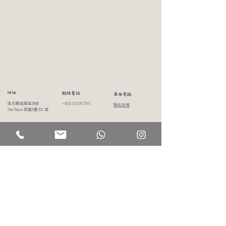
​地址
​聯絡電話
其他資訊
淺水灣海灘道28號
+852 2638 7191
隱私政策
​The Pulse 西翼3樓 301 室
使用條款
WHATSAPP
+852 6463 2931
開放時間
電子郵箱
星期一至日​
info@kindhood.hk
早上09:30 至下午
19:00
訂閱我們
快來訂閱吧！開啟一個充滿靈感和驚喜的世界，讓它們直接送到你的郵箱中!