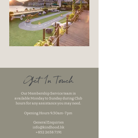
Get In Touch
Our Membership Service team is
available Monday to Sunday during Club
hours for any assistance you may need.
Opening Hours 9.30am-7pm
General Enquiries
info@kindhood.hk
+852 2638 7191